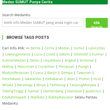
Medan SUMUT Punya Cerita
Search MedanKu
Klik
Search
BROWSE TAGS POSTS
Cari Info, Klik: >>
Berita
|
Cerita
|
Medan
|
Sumut
|
LaluLintas
|
LowonganKerja
|
Lucu
|
Covid
|
Vaksin
|
Otomotif
|
Kuliner
|
KulinerMedan
|
Demo
|
UnjukRasa
|
Angkot
|
Kriminal
|
Maling
|
Pencurian
|
Curanmor
|
Penipuan
|
Pungli
|
ModusPenipuan
|
Cuaca
|
Banjir
|
Gempa
|
Tawuran
|
Kecelakaan
|
lakalantas
|
Kebakaran
|
Iklan
|
Promo
|
Viral
|
Wisata
|
Berastagi
|
Binjai
|
Tembung
|
TanjungMorawa
|
TebingTinggi
|
Siantar
|
DeliSerdang
|
Nasional
|
gubernur
|
EdyRahmayadi
|
Walikota
|
BobbyNasution
Selalu Pantau
MedanKu