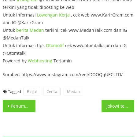
terkini yang tidak diposting ke web
Untuk informasi
Lowongan
Kerja
, cek web www.KarirGram.com
dan IG @KarirGram
Untuk
berita Medan
terkini, cek www.MedanTalk.com dan IG
@MedanTalk
Untuk informasi tips
Otomotif
cek www.otomtalk.com dan IG
@Otomtalk
Powered by
Webhosting
Terjamin
Sumber: https://www.instagram.com/reel/DOOQqUECcTD/
Tagged
Binjai
Cerita
Medan
Post
Penumpang Tak Mau Pakai Helm Meresahkan Driver Ojol di Medan
Jokowi terlihat kembali di Medan Menurut pengirim video sempat ketemu
navigation