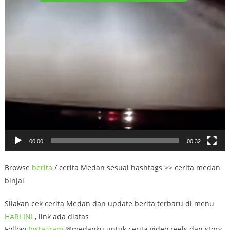
00:00
00:32
Browse
berita
/ cerita Medan sesuai hashtags >> cerita medan
binjai
Silakan cek cerita Medan dan update berita terbaru di menu
HARI INI
, link ada diatas
Follow
Instagram
@medanku untuk cerita video reels dan story