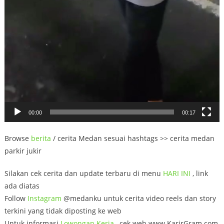
00:00
00:17
Browse
berita
/ cerita Medan sesuai hashtags >> cerita medan
parkir jukir
Silakan cek cerita dan update terbaru di menu
HARI INI
, link
ada diatas
Follow
Instagram
@medanku untuk cerita video reels dan story
terkini yang tidak diposting ke web
Untuk informasi
Lowongan
Kerja
, cek web www.KarirGram.com