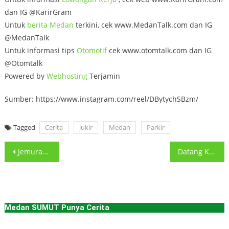
dan IG @KarirGram
Untuk
berita Medan
terkini, cek www.MedanTalk.com dan IG
@MedanTalk
Untuk informasi tips
Otomotif
cek www.otomtalk.com dan IG
@Otomtalk
Powered by
Webhosting
Terjamin
Sumber: https://www.instagram.com/reel/DBytychSBzm/
Tagged
Cerita
jukir
Medan
Parkir
Post
Jemuran Di halaman rumah pun bisa di curi maling di
Datang Ke Klinik Berobat, pulang sepeda motor dicuri di Medan
navigation
Medan SUMUT Punya Cerita