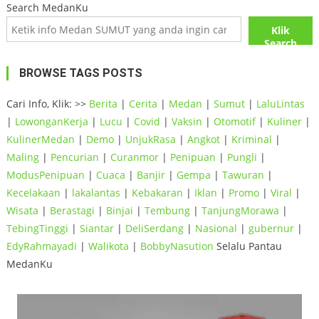
Search MedanKu
Klik
Search
BROWSE TAGS POSTS
Cari Info, Klik: >>
Berita
|
Cerita
|
Medan
|
Sumut
|
LaluLintas
|
LowonganKerja
|
Lucu
|
Covid
|
Vaksin
|
Otomotif
|
Kuliner
|
KulinerMedan
|
Demo
|
UnjukRasa
|
Angkot
|
Kriminal
|
Maling
|
Pencurian
|
Curanmor
|
Penipuan
|
Pungli
|
ModusPenipuan
|
Cuaca
|
Banjir
|
Gempa
|
Tawuran
|
Kecelakaan
|
lakalantas
|
Kebakaran
|
Iklan
|
Promo
|
Viral
|
Wisata
|
Berastagi
|
Binjai
|
Tembung
|
TanjungMorawa
|
TebingTinggi
|
Siantar
|
DeliSerdang
|
Nasional
|
gubernur
|
EdyRahmayadi
|
Walikota
|
BobbyNasution
Selalu Pantau
MedanKu