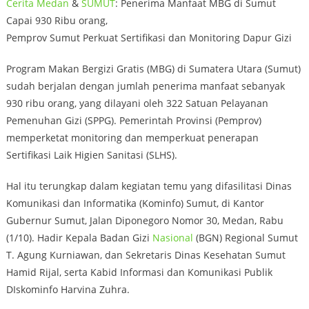
Cerita
Medan
&
SUMUT
: Penerima Manfaat MBG di Sumut
Capai 930 Ribu orang,
Pemprov Sumut Perkuat Sertifikasi dan Monitoring Dapur Gizi
Program Makan Bergizi Gratis (MBG) di Sumatera Utara (Sumut)
sudah berjalan dengan jumlah penerima manfaat sebanyak
930 ribu orang, yang dilayani oleh 322 Satuan Pelayanan
Pemenuhan Gizi (SPPG). Pemerintah Provinsi (Pemprov)
memperketat monitoring dan memperkuat penerapan
Sertifikasi Laik Higien Sanitasi (SLHS).
Hal itu terungkap dalam kegiatan temu yang difasilitasi Dinas
Komunikasi dan Informatika (Kominfo) Sumut, di Kantor
Gubernur Sumut, Jalan Diponegoro Nomor 30, Medan, Rabu
(1/10). Hadir Kepala Badan Gizi
Nasional
(BGN) Regional Sumut
T. Agung Kurniawan, dan Sekretaris Dinas Kesehatan Sumut
Hamid Rijal, serta Kabid Informasi dan Komunikasi Publik
DIskominfo Harvina Zuhra.