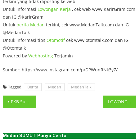
terkini yang tidak diposting ke web
Untuk informasi
Lowongan Kerja
, cek web www.KarirGram.com
dan IG @KarirGram
Untuk
berita Medan
terkini, cek www.MedanTalk.com dan IG
@MedanTalk
Untuk informasi tips
Otomotif
cek www.otomtalk.com dan IG
@Otomtalk
Powered by
Webhosting
Terjamin
Sumber: https://www.instagram.com/p/DPWunRNk3y7/
Tagged
Berita
Medan
MedanTalk
Post
PKB Sumut Tembus Rp974 Miliar, Pemutihan Pajak Ringankan Beban Warga
LOWONGAN PEKERJAAN SALES KOORDINATOR • Pria/Wanita usia max 35 tahun
navigation
Medan SUMUT Punya Cerita