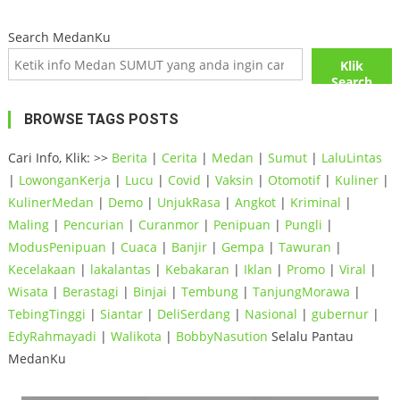
Search MedanKu
Klik
Search
BROWSE TAGS POSTS
Cari Info, Klik: >>
Berita
|
Cerita
|
Medan
|
Sumut
|
LaluLintas
|
LowonganKerja
|
Lucu
|
Covid
|
Vaksin
|
Otomotif
|
Kuliner
|
KulinerMedan
|
Demo
|
UnjukRasa
|
Angkot
|
Kriminal
|
Maling
|
Pencurian
|
Curanmor
|
Penipuan
|
Pungli
|
ModusPenipuan
|
Cuaca
|
Banjir
|
Gempa
|
Tawuran
|
Kecelakaan
|
lakalantas
|
Kebakaran
|
Iklan
|
Promo
|
Viral
|
Wisata
|
Berastagi
|
Binjai
|
Tembung
|
TanjungMorawa
|
TebingTinggi
|
Siantar
|
DeliSerdang
|
Nasional
|
gubernur
|
EdyRahmayadi
|
Walikota
|
BobbyNasution
Selalu Pantau
MedanKu