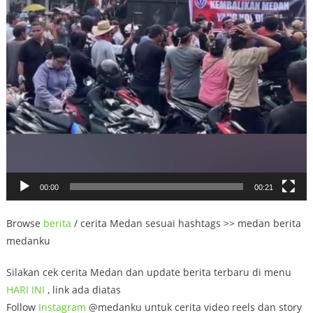
00:00
00:21
Browse
berita
/ cerita Medan sesuai hashtags >> medan berita
medanku
Silakan cek cerita Medan dan update berita terbaru di menu
HARI INI
, link ada diatas
Follow
Instagram
@medanku untuk cerita video reels dan story