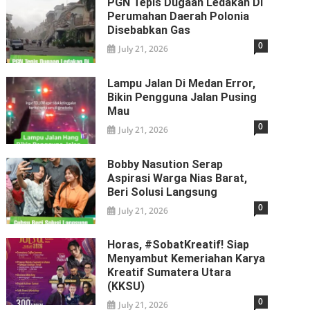
PGN Tepis Dugaan Ledakan Di
Perumahan Daerah Polonia
Disebabkan Gas
0
July 21, 2026
Lampu Jalan Di Medan Error,
Bikin Pengguna Jalan Pusing
Mau
0
July 21, 2026
Bobby Nasution Serap
Aspirasi Warga Nias Barat,
Beri Solusi Langsung
0
July 21, 2026
Horas, #SobatKreatif! Siap
Menyambut Kemeriahan Karya
Kreatif Sumatera Utara
(KKSU)
0
July 21, 2026