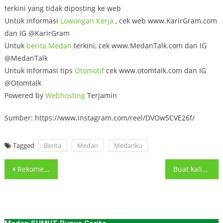
terkini yang tidak diposting ke web
Untuk informasi
Lowongan
Kerja
, cek web www.KarirGram.com
dan IG @KarirGram
Untuk
berita Medan
terkini, cek www.MedanTalk.com dan IG
@MedanTalk
Untuk informasi tips
Otomotif
cek www.otomtalk.com dan IG
@Otomtalk
Powered by
Webhosting
Terjamin
Sumber: https://www.instagram.com/reel/DVOw5CVE26f/
Tagged
Berita
Medan
Medanku
Post
Rekomendasi bukber sat-set di Medan. Paket Iftar House of Brew
Buat kalian semua yang berada di 𝐖𝐢𝐥𝐚𝐲𝐚𝐡 𝐉𝐞𝐦𝐛𝐞𝐫, 𝐌𝐚𝐝𝐢𝐮𝐧,𝐁𝐚𝐧𝐝𝐚 𝐀𝐜𝐞𝐡
navigation