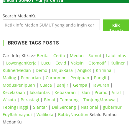
Medan SUMUT Punya Cerita
Search MedanKu
Klik
Search
BROWSE TAGS POSTS
Cari Info, Klik: >>
Berita
|
Cerita
|
Medan
|
Sumut
|
LaluLintas
|
LowonganKerja
|
Lucu
|
Covid
|
Vaksin
|
Otomotif
|
Kuliner
|
KulinerMedan
|
Demo
|
UnjukRasa
|
Angkot
|
Kriminal
|
Maling
|
Pencurian
|
Curanmor
|
Penipuan
|
Pungli
|
ModusPenipuan
|
Cuaca
|
Banjir
|
Gempa
|
Tawuran
|
Kecelakaan
|
lakalantas
|
Kebakaran
|
Iklan
|
Promo
|
Viral
|
Wisata
|
Berastagi
|
Binjai
|
Tembung
|
TanjungMorawa
|
TebingTinggi
|
Siantar
|
DeliSerdang
|
Nasional
|
gubernur
|
EdyRahmayadi
|
Walikota
|
BobbyNasution
Selalu Pantau
MedanKu