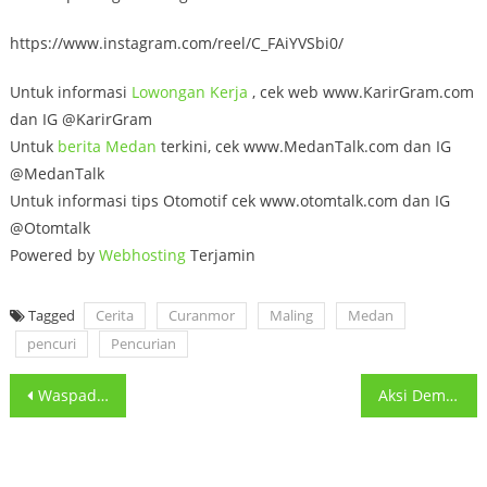
https://www.instagram.com/reel/C_FAiYVSbi0/
Untuk informasi
Lowongan
Kerja
, cek web www.KarirGram.com
dan IG @KarirGram
Untuk
berita Medan
terkini, cek www.MedanTalk.com dan IG
@MedanTalk
Untuk informasi tips Otomotif cek www.otomtalk.com dan IG
@Otomtalk
Powered by
Webhosting
Terjamin
Tagged
Cerita
Curanmor
Maling
Medan
pencuri
Pencurian
Post
Waspada Pencurian Kaca Spion Mobil di Medan padahal parkir di
Aksi Demo Kawal Keputusan MK di CFD Medan Menurut pengirim
navigation