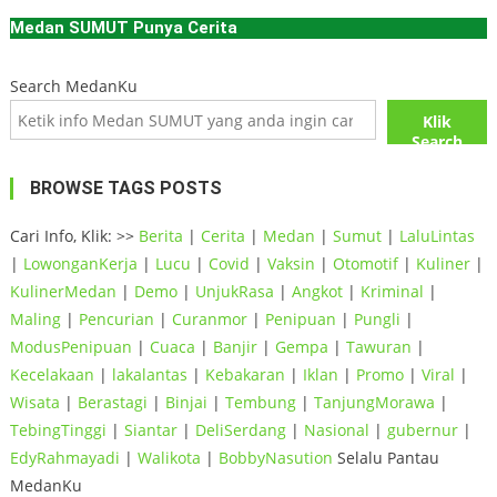
Medan SUMUT Punya Cerita
Search MedanKu
Klik
Search
BROWSE TAGS POSTS
Cari Info, Klik: >>
Berita
|
Cerita
|
Medan
|
Sumut
|
LaluLintas
|
LowonganKerja
|
Lucu
|
Covid
|
Vaksin
|
Otomotif
|
Kuliner
|
KulinerMedan
|
Demo
|
UnjukRasa
|
Angkot
|
Kriminal
|
Maling
|
Pencurian
|
Curanmor
|
Penipuan
|
Pungli
|
ModusPenipuan
|
Cuaca
|
Banjir
|
Gempa
|
Tawuran
|
Kecelakaan
|
lakalantas
|
Kebakaran
|
Iklan
|
Promo
|
Viral
|
Wisata
|
Berastagi
|
Binjai
|
Tembung
|
TanjungMorawa
|
TebingTinggi
|
Siantar
|
DeliSerdang
|
Nasional
|
gubernur
|
EdyRahmayadi
|
Walikota
|
BobbyNasution
Selalu Pantau
MedanKu