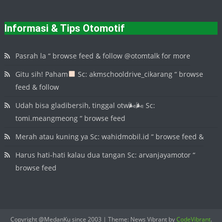
Informasi & Tips Otomotif
Pasrah la “ browse feed & follow @otomtalk for more
Gitu sih! Paham
Sc: akmschooldrive_cikarang “ browse
feed & follow
Udah bisa gladibersih, tinggal otw🌬🌬 Sc:
tomi.meangmeong “ browse feed
Merah atau kuning ya Sc: wahidmobil.id “ browse feed &
Harus hati-hati kalau dua tangan Sc: arvanjayamotor “
browse feed
Copyright @MedanKu since 2003
|
Theme: News Vibrant by
CodeVibrant
.