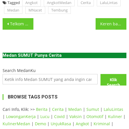
Tagged
Angkot
AngkotMedan
Cerita
LaluLintas
Medan
MNacet
Tembung
Post
Telkom University Surabaya berhasil mengembangkan simulator latihan menembak berbasis Virtual
Keren banget! 1375 Pelajar di Samosir Danau Toba berhasil pecahkan
navigation
Medan SUMUT Punya Cerita
Search MedanKu
Klik
Search
BROWSE TAGS POSTS
Cari Info, Klik: >>
Berita
|
Cerita
|
Medan
|
Sumut
|
LaluLintas
|
LowonganKerja
|
Lucu
|
Covid
|
Vaksin
|
Otomotif
|
Kuliner
|
KulinerMedan
|
Demo
|
UnjukRasa
|
Angkot
|
Kriminal
|